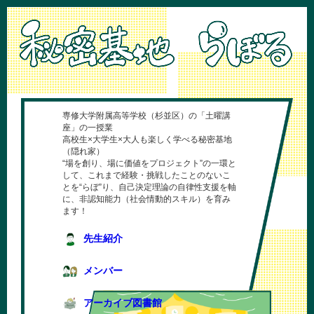
専修大学附属高等学校（杉並区）の「土曜講
座」の一授業
高校生×大学生×大人も楽しく学べる秘密基地
（隠れ家）
“場を創り、場に価値をプロジェクト”の一環と
して、これまで経験・挑戦したことのないこ
とを“らぼ”り、自己決定理論の自律性支援を軸
に、非認知能力（社会情動的スキル）を育み
ます！
先生紹介
メンバー
アーカイブ図書館