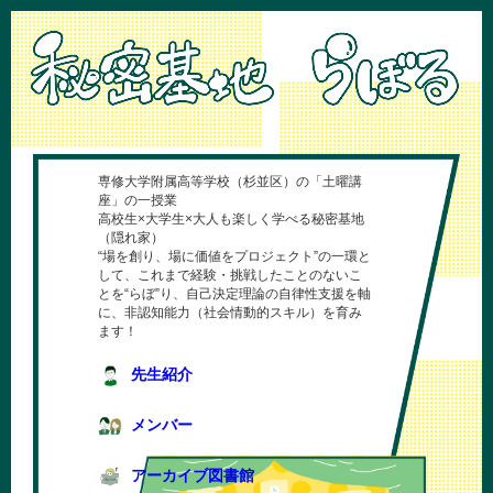
専修大学附属高等学校（杉並区）の「土曜講
座」の一授業
高校生×大学生×大人も楽しく学べる秘密基地
（隠れ家）
“場を創り、場に価値をプロジェクト”の一環と
して、これまで経験・挑戦したことのないこ
とを“らぼ”り、自己決定理論の自律性支援を軸
に、非認知能力（社会情動的スキル）を育み
ます！
先生紹介
メンバー
アーカイブ図書館