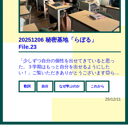
20251206 秘密基地「らぼる」
File.23
「少しずつ自分の個性を出せてきていると思っ
た。３学期はもっと自分を出せるようにした
い！」ご覧いただきありがとうございます😊らぼ
る運営メンバーはやとです❗️今回は、２学期最後
と...
歌詞
自分
なぜ学ぶのか
これから
25/12/11