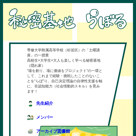
専修大学附属高等学校（杉並区）の「土曜講
座」の一授業
高校生×大学生×大人も楽しく学べる秘密基地
（隠れ家）
“場を創り、場に価値をプロジェクト”の一環と
して、これまで経験・挑戦したことのないこ
とを“らぼ”り、自己決定理論の自律性支援を軸
に、非認知能力（社会情動的スキル）を育み
ます！
先生紹介
メンバー
アーカイブ図書館