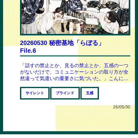
20260530 秘密基地「らぼる」
File.6
「話すの禁止とか、見るの禁止とか、五感の一つ
がないだけで、コミュニケーションの取り方が全
然違って気遣いの重要さに気づいた。」こんにち
は！本日授業を担当しました、まなみんです！...
サイレント
ブラインド
五感
26/05/30