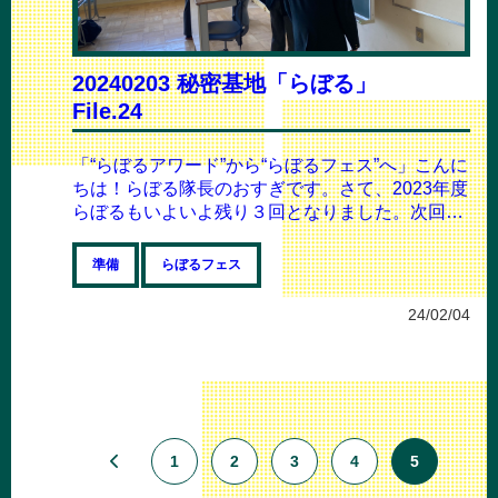
20240203 秘密基地「らぼる」
File.24
「“らぼるアワード”から“らぼるフェス”へ」こんに
ちは！らぼる隊長のおすぎです。さて、2023年度
らぼるもいよいよ残り３回となりました。次回
は、１年間の集大成であるらぼるアワ...
準備
らぼるフェス
24/02/04
1
2
3
4
5