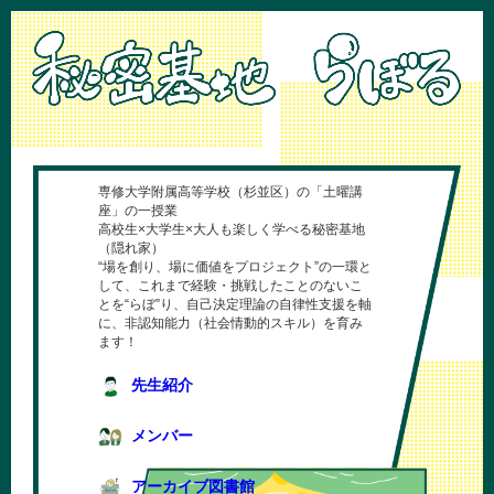
専修大学附属高等学校（杉並区）の「土曜講
座」の一授業
高校生×大学生×大人も楽しく学べる秘密基地
（隠れ家）
“場を創り、場に価値をプロジェクト”の一環と
して、これまで経験・挑戦したことのないこ
とを“らぼ”り、自己決定理論の自律性支援を軸
に、非認知能力（社会情動的スキル）を育み
ます！
先生紹介
メンバー
アーカイブ図書館