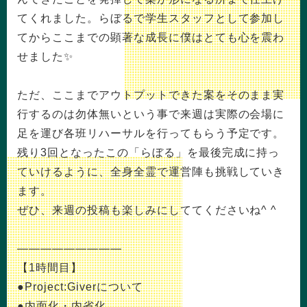
てくれました。らぼるで学生スタッフとして参加し
てからここまでの顕著な成長に僕はとても心を震わ
せました✨
ただ、ここまでアウトプットできた案をそのまま実
行するのは勿体無いという事で来週は実際の会場に
足を運び各班リハーサルを行ってもらう予定です。
残り3回となったこの「らぼる」を最後完成に持っ
ていけるように、全身全霊で運営陣も挑戦していき
ます。
ぜひ、来週の投稿も楽しみにしててくださいね^ ^
—————————
【1時間目】
●Project:Giverについて
●内面化・内省化