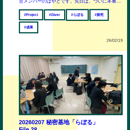
営メンバーのはやとです。先日は、ついに本番を
迎えた「Project:Giver」の発表...
#らぼる
#探究
#Project
#Giver
#成果
26/02/19
20260207 秘密基地「らぼる」
File.28