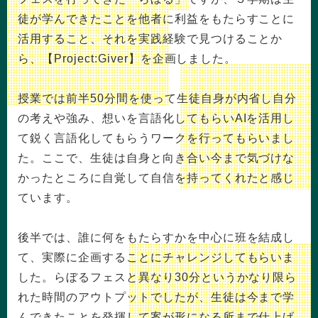
徒が学んできたことを他者に利益をもたらすことに
活用すること、それを実践経験で見つけることか
ら、【Project:Giver】を企画しました。
授業では前半50分間を使って生徒自身が内省し自分
の考えや強み、想いを言語化してもらいAIを活用し
て鋭く言語化してもらうワークを行ってもらいまし
た。ここで、生徒は自身と向き合い今まで気づけな
かったところに自覚して自信を持ってくれたと感じ
ています。
後半では、誰に何をもたらすかを中心に班を結成し
て、実際に企画することにチャレンジしてもらいま
した。らぼるフェスと異なり30分というかなり限ら
れた時間のアウトプットでしたが、生徒は今まで学
んできたことを発揮して案が形になる所まで仕上げ