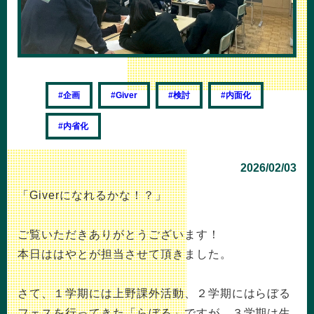
#企画
#Giver
#検討
#内面化
#内省化
2026/02/03
「Giverになれるかな！？」
ご覧いただきありがとうございます！
本日ははやとが担当させて頂きました。
さて、１学期には上野課外活動、２学期にはらぼる
フェスを行ってきた「らぼる」ですが、３学期は生