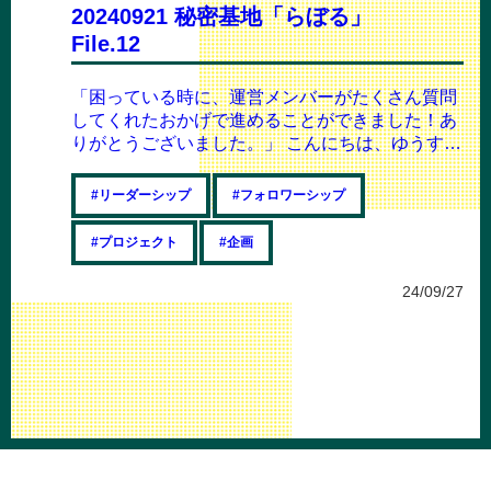
20240921 秘密基地「らぼる」
File.12
「困っている時に、運営メンバーがたくさん質問
してくれたおかげで進めることができました！あ
りがとうございました。」 こんにちは、ゆうすけ
です！ 今回の授業から、世の高校生がやっ...
#リーダーシップ
#フォロワーシップ
#プロジェクト
#企画
24/09/27