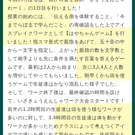
わーく」の1日目を行いました！
授業の始めには、「伝える側を体験すること」「今
までらぼるで学んだこと」の再確認をした上でアイ
スブレイクワークとして【はやちゃんゲーム】を行
いました！指スマ形式で親指をあげて、五十音の中
から一文字を指定し、上がった親指の数を文字数と
して相手よりも先に条件を満たす言葉を答えるゲー
ムです。最初は2人から始まり、次に3人4人と人数
を増やしてやってもらいました。朝早くから頭を使
うゲームで生徒達はかなり混乱した様子でした。
そして、ワーク終了後は、最終確認の時間を設け
て、いざきょうえんしゃワーク大会スタートです！
前半の1.2時間目の生徒達は頭を使う様なワークが
多いのに対して、3.4時間目の生徒達は体を動かす
ワークが多かったためクラスによって考えつくアイ
デアの違いを感じれて面白かったです。生徒同士も