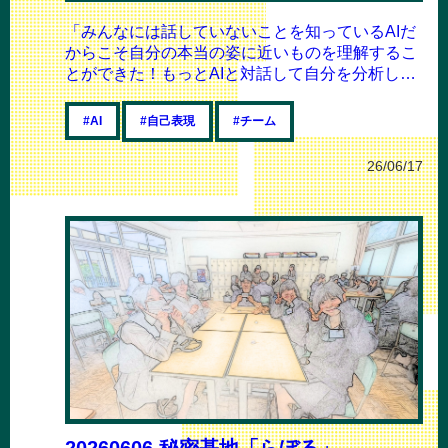
「みんなには話していないことを知っているAIだ
からこそ自分の本当の姿に近いものを理解するこ
とができた！もっとAIと対話して自分を分析して
欲しい！！」 皆さんこんにちは。 今回...
#自己表現
#チーム
#AI
26/06/17
20260606 秘密基地「らぼる」