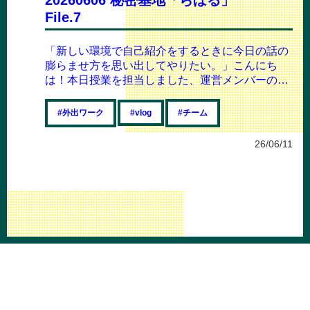
File.7
「新しい環境で自己紹介をするときに今日の話の
膨らませ方を思い出してやりたい。」こんにち
は！本日授業を担当しました、運営メンバーのゆ
うです。本日は50分の授業×1コマで、私はと...
#外出ワーク
#チーム
#vlog
26/06/11
© 2023 Labolu team.