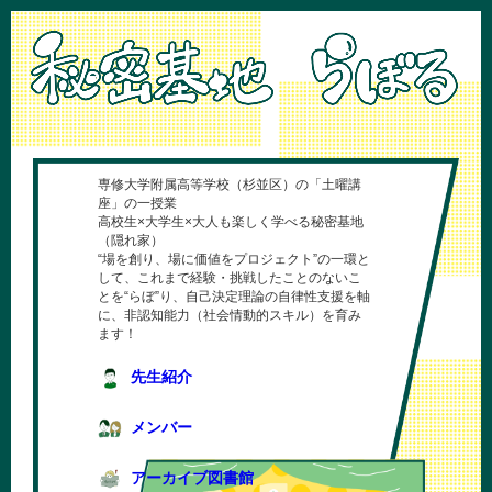
専修大学附属高等学校（杉並区）の「土曜講
座」の一授業
高校生×大学生×大人も楽しく学べる秘密基地
（隠れ家）
“場を創り、場に価値をプロジェクト”の一環と
して、これまで経験・挑戦したことのないこ
とを“らぼ”り、自己決定理論の自律性支援を軸
に、非認知能力（社会情動的スキル）を育み
ます！
先生紹介
メンバー
アーカイブ図書館