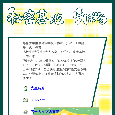
専修大学附属高等学校（杉並区）の「土曜講
座」の一授業
高校生×大学生×大人も楽しく学べる秘密基地
（隠れ家）
“場を創り、場に価値をプロジェクト”の一環と
して、これまで経験・挑戦したことのないこ
とを“らぼ”り、自己決定理論の自律性支援を軸
に、非認知能力（社会情動的スキル）を育み
ます！
先生紹介
メンバー
アーカイブ図書館