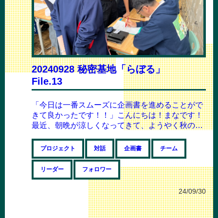
20240928 秘密基地「らぼる」
File.13
「今日は一番スムーズに企画書を進めることがで
きて良かったです！！」こんにちは！まなです！
最近、朝晩が涼しくなってきて、ようやく秋の気
配を感じられるようになりましたね！高校生の...
プロジェクト
対話
企画書
チーム
リーダー
フォロワー
24/09/30