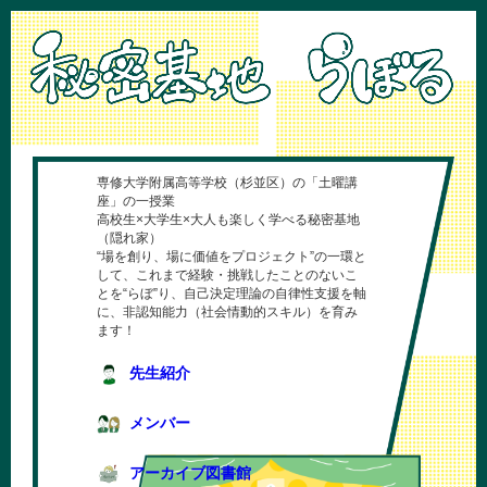
専修大学附属高等学校（杉並区）の「土曜講
座」の一授業
高校生×大学生×大人も楽しく学べる秘密基地
（隠れ家）
“場を創り、場に価値をプロジェクト”の一環と
して、これまで経験・挑戦したことのないこ
とを“らぼ”り、自己決定理論の自律性支援を軸
に、非認知能力（社会情動的スキル）を育み
ます！
先生紹介
メンバー
アーカイブ図書館