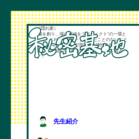
専修大学附属高等学校（杉並区）の「土曜講
座」の一授業
高校生×大学生×大人も楽しく学べる秘密基地
（隠れ家）
“場を創り、場に価値をプロジェクト”の一環と
して、これまで経験・挑戦したことのないこと
を“らぼ”り、自己決定理論の自律性支援を軸
に、非認知能力（社会情動的スキル）を育みま
す！
先生紹介