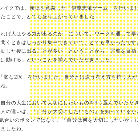
ブレイクでは、傾聴を意識した「伊能忠敬ゲーム」を行いま
したことで、とても盛り上がっていました！
すれば人はやる気が出るのか」について、ワークを通して学
を聞くときはしっかり集中できていて、とても良かったです
行動した後に出ることが多い」ということから、完璧を目指
人は動ける」ということを学んでいただきました。
「変な2択」を行いました。自分とは違う考え方を持つ人
たね。
、自分の人生において大切にしたいものを3つ選んでいただ
い人の違いは、「自分が大切にしたいもの」を知っているか
は気合いのボタンではなく、「自分は何を大切にしたいか」
びましたね。