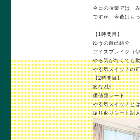
今日の授業では、
ですが、今後はも
【1時間目】
ゆうの自己紹介
アイスブレイク（伊
やる気がなくても
やる気スイッチの
【2時間目】
変な2択
価値観シート
やる気スイッチと
振り返りシート記