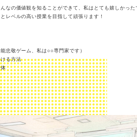
みんなの価値観を知ることができて、私はとても嬉しかった
っとレベルの高い授業を目指して頑張ります！
能忠敬ゲーム、私は○○専門家です）
動ける方法
正体
は
入