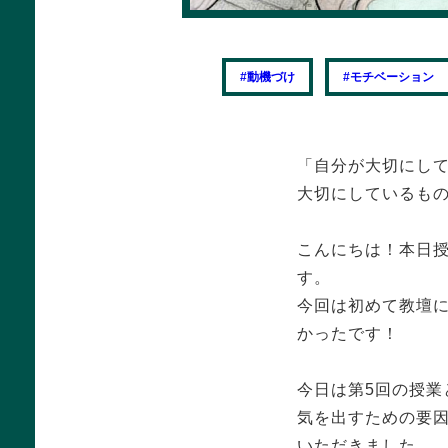
#動機づけ
#モチベーション
「自分が大切にし
大切にしているも
こんにちは！本日
す。
今回は初めて教壇
かったです！
今日は第5回の授
気を出すための要
いただきました。