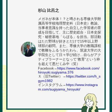
杉山 比呂之
メガネが本体！？と噂される専修大学附
属高等学校地理歴史科（日本史）教諭。
当事者意識を持った自立した学習者の育
成を目指して、主に歴史総合・日本史探
究・秘密基地「らぼる」を担当。部活動
はただ野球が好きとだけで15年以上野
球部の顧問。また、専修大学の教職課程
で教鞭をふるうかたわら、筑波大学の大
学院生として日々学び続け…自らがアク
ティブラーナーとなって”教育”という枠
を超えて悪だくみ中（笑）
Facebook→
https://www.facebook.com/
hiroyuki.sugiyama.376
Ｘ（旧Twitter）→
https://twitter.com/h_s
gym1982
インスタグラム→
https://www.instagra
m.com/sugiyama_hiroyuki/