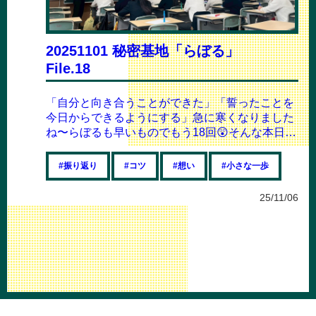
20251101 秘密基地「らぼる」
File.18
「自分と向き合うことができた」「誓ったことを
今日からできるようにする」急に寒くなりました
ね〜らぼるも早いものでもう18回😲そんな本日は
3年生のみの授業ということで、「大学生に...
#振り返り
#コツ
#想い
#小さな一歩
25/11/06